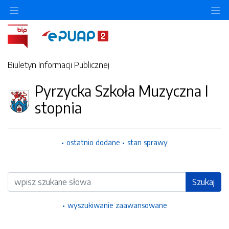
Ukryj/pokaż menu przedmiotowe
Uk
Biuletyn Informacji Publicznej
Pyrzycka Szkoła Muzyczna I
stopnia
ostatnio dodane
stan sprawy
Wyszukiwarka
Szukaj
wyszukiwanie zaawansowane